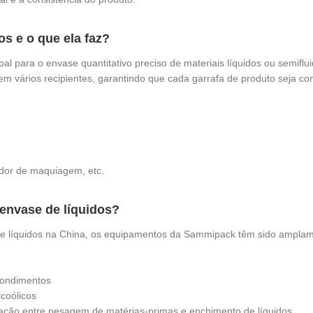
s e o que ela faz?
l para o envase quantitativo preciso de materiais líquidos ou semiflui
 em vários recipientes, garantindo que cada garrafa de produto seja c
dor de maquiagem, etc.
envase de líquidos?
e líquidos na China, os equipamentos da Sammipack têm sido amplament
condimentos
lcoólicos
igação entre pesagem de matérias-primas e enchimento de líquidos