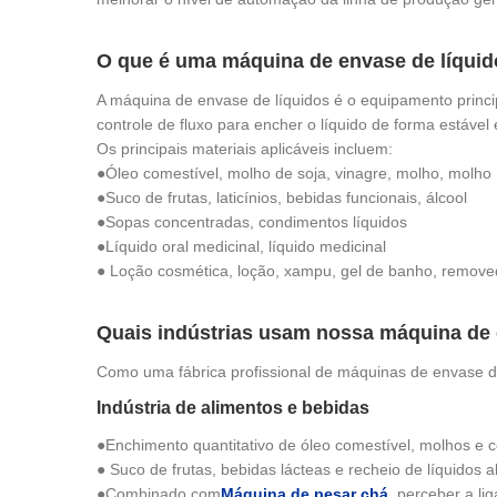
O que é uma máquina de envase de líquido
A máquina de envase de líquidos é o equipamento principa
controle de fluxo para encher o líquido de forma estável
Os principais materiais aplicáveis ​​incluem:
●Óleo comestível, molho de soja, vinagre, molho, molho
●Suco de frutas, laticínios, bebidas funcionais, álcool
●Sopas concentradas, condimentos líquidos
●Líquido oral medicinal, líquido medicinal
● Loção cosmética, loção, xampu, gel de banho, remove
Quais indústrias usam nossa máquina de 
Como uma fábrica profissional de máquinas de envase d
Indústria de alimentos e bebidas
●Enchimento quantitativo de óleo comestível, molhos e 
● Suco de frutas, bebidas lácteas e recheio de líquidos a
●Combinado com
Máquina de pesar chá
, perceber a l