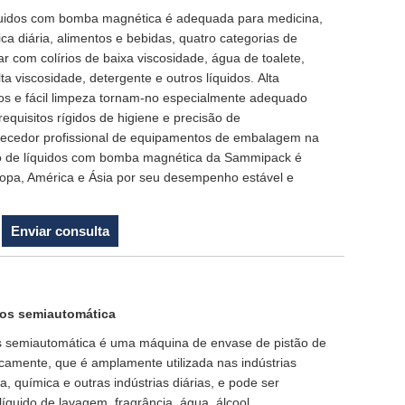
quidos com bomba magnética é adequada para medicina,
ica diária, alimentos e bebidas, quatro categorias de
ar com colírios de baixa viscosidade, água de toalete,
ta viscosidade, detergente e outros líquidos. Alta
os e fácil limpeza tornam-no especialmente adequado
equisitos rígidos de higiene e precisão de
necedor profissional de equipamentos de embalagem na
o de líquidos com bomba magnética da Sammipack é
pa, América e Ásia por seu desempenho estável e
Enviar consulta
dos semiautomática
s semiautomática é uma máquina de envase de pistão de
camente, que é amplamente utilizada nas indústrias
a, química e outras indústrias diárias, e pode ser
líquido de lavagem, fragrância, água, álcool,