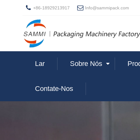
+86-18929213917
Info@sammipack.com
Lar
Sobre Nós
Pro
Contate-Nos