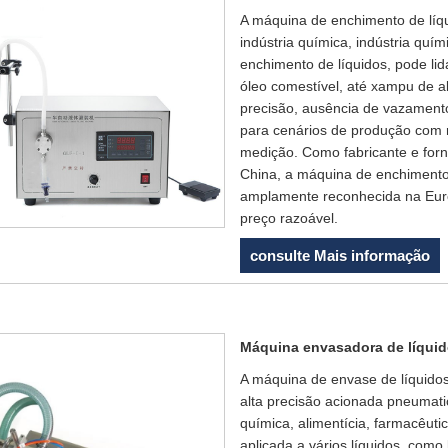
A máquina de enchimento de lí
indústria química, indústria quím
enchimento de líquidos, pode lid
óleo comestível, até xampu de al
precisão, ausência de vazament
para cenários de produção com r
medição. Como fabricante e for
China, a máquina de enchiment
amplamente reconhecida na Euro
preço razoável.
consulte Mais informação
Máquina envasadora de líqui
A máquina de envase de líquido
alta precisão acionada pneumati
química, alimentícia, farmacêutic
aplicada a vários líquidos, como 