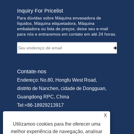
Inquiry For Pricelist
Para dúvidas sobre Máquina envasadora de
líquidos, Máquina etiquetadora, Máquina
embaladora ou lista de preços, deixe seu e-mail
para nós e entraremos em contato em até 24 horas.
Contate-nos
Endereço: No.80, Hongfu West Road,
distrito de Nanchen, cidade de Dongguan,
Guangdong RPC, China
Tel:
+86-18929213917
Telefone:
+86-769-22311951
X
E-mail:
Info@sammipack.com
Utilizamos cookies para lhe oferecer uma
melhor experiência de navegação, analisar